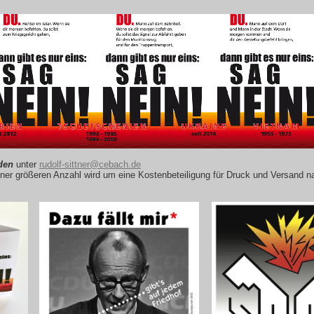
den
unter
rudolf-sittner@cebach.de
i einer größeren Anzahl wird um eine Kostenbeteiligung für Druck und Versan